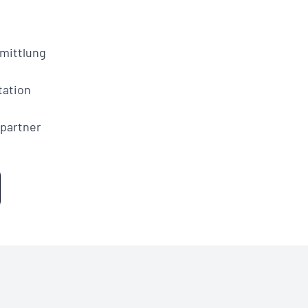
Vollständiges PD
und weiter
mittlung
Download anfo
ation
partner