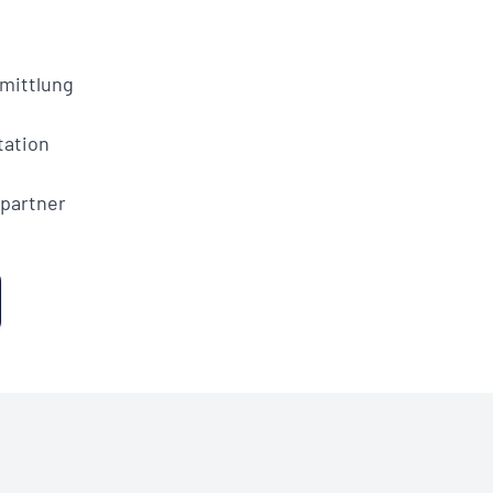
Vollständiges PD
und weiter
mittlung
Download anfo
ation
partner